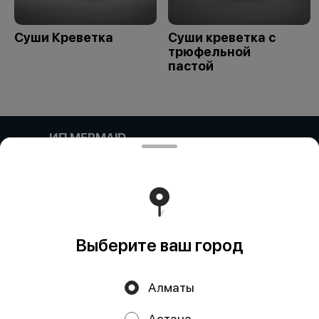
Суши Креветка
Суши креветка с
трюфельной
пастой
ИП MERMAID
Компания: ИП MERMAID Адрес: Казахстан, Алматы,
Улица Навои, 39 блок 11 БИН (ИИН): 931124401352
Банк: АО "Kaspi Bank" КБе: 19 БИК: CASPKZKA Номер
счёта: KZ80722S000026935399
Работает на эффективном ядре
Foodpicásso
ver. 3.2
Выберите ваш город
Политика конфиденциальности
Алматы
Публичная оферта
Астана