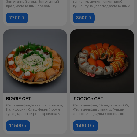
Запеченный угорь, Запеченный
гункан креветка, гункан краб,
краб, Запеченный лосось
гункан тунец все под запеченным
7700 ₸
3500 ₸
BIGGIE СЕТ
ЛОСОСЬ СЕТ
Филадельфия, Маки лосось чука,
Филадельфия, Филадельфия OG,
Калифорния блэк, Черный ролл
Филадельфия с манго, Гункан
тунец, Красный ролл креветка м
лосось 2 шт, Суши лосось 2 шт.
11500 ₸
14900 ₸