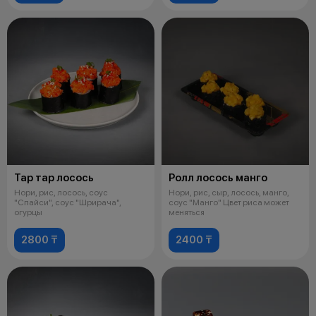
Тар тар лосось
Ролл лосось манго
Нори, рис, лосось, соус
Нори, рис, сыр, лосось, манго,
"Спайси", соус "Шрирача",
соус "Манго" Цвет риса может
огурцы
меняться
2800 ₸
2400 ₸