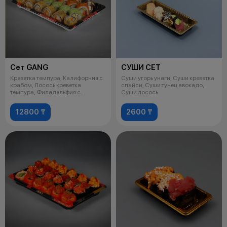
Сет GANG
СУШИ СЕТ
Креветка темпура, Калифорния с
Суши угорь унаги, Суши креветка
крабом, Лосось креветка
спайси, Суши тунец авокадо,
темпура, Филадельфия с
Суши лосось
копченым угр
12800 ₸
2600 ₸