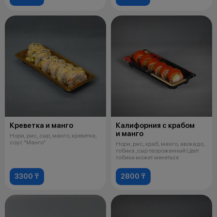
Креветка и манго
Калифорния с крабом
и манго
Нори, рис, сыр, манго, креветка,
соус "Манго"
Нори, рис, краб, манго, авокадо,
тобика ,сыр твороженный Цвет
тобики может меняться
3300 ₸
2800 ₸