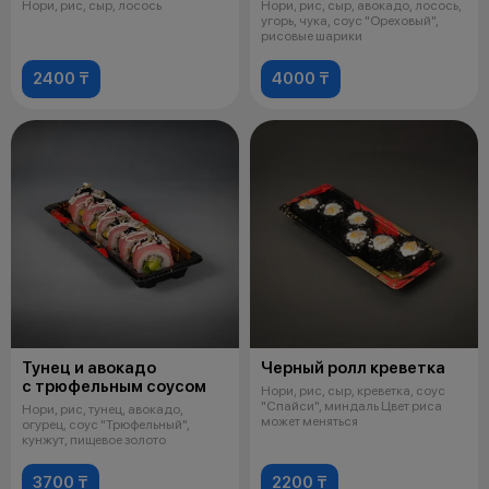
Нори, рис, сыр, лосось
Нори, рис, сыр, авокадо, лосось,
угорь, чука, соус "Ореховый",
рисовые шарики
2400 ₸
4000 ₸
Тунец и авокадо
Черный ролл креветка
с трюфельным соусом
Нори, рис, сыр, креветка, соус
"Спайси", миндаль Цвет риса
Нори, рис, тунец, авокадо,
может меняться
огурец, соус "Трюфельный",
кунжут, пищевое золото
3700 ₸
2200 ₸