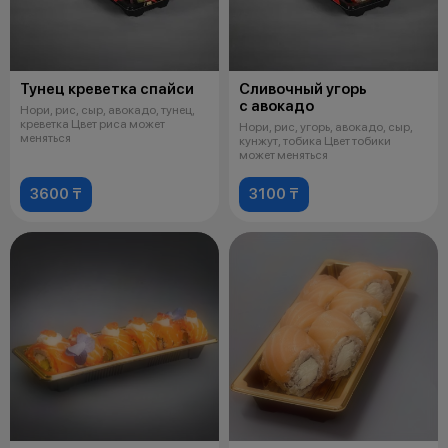
Тунец креветка спайси
Сливочный угорь
с авокадо
Нори, рис, сыр, авокадо, тунец,
креветка Цвет риса может
Нори, рис, угорь, авокадо, сыр,
меняться
кунжут, тобика Цвет тобики
может меняться
3600 ₸
3100 ₸