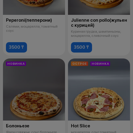
Peperoni(пепперони)
Julienne con pollo(жульен
с курицей)
Салями, моцарелла, томатный
соус
Куриная грудка, шампиньоны,
моцарелла, сливочный соус
3500 ₸
3500 ₸
НОВИНКА
ОСТРОЕ
НОВИНКА
Болоньезе
Hot Slice
Фарш говяжьи, соус болоньезе,
моцарелла, соус томатный,