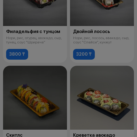
Филадельфия с тунцом
Двойной лосось
Нори, рис, огурец, авокадо, сыр,
Нори, рис, лосось, авакадо, сыр,
тунец, соус "Шрирача"
соус "Спайси", кунжут
3800 ₸
3200 ₸
Скитлс
Креветка авокадо