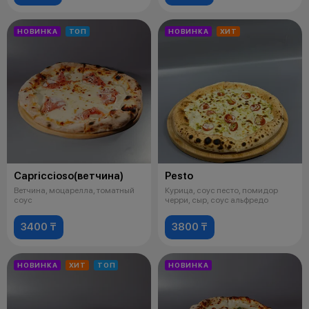
НОВИНКА
ТОП
НОВИНКА
ХИТ
Capriccioso(ветчина)
Pesto
Ветчина, моцарелла, томатный
Курица, соус песто, помидор
соус
черри, сыр, соус альфредо
3400 ₸
3800 ₸
НОВИНКА
ХИТ
ТОП
НОВИНКА