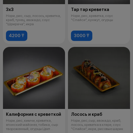
3х3
Тар тар креветка
Нори, рис, сыр, лосось, креветка,
Нори, рис, креветка, соус
краб, тунец, авокадо, соус
"Спайси", кунжут, огурцы
"Шрирача", икра
4200 ₸
3000 ₸
Калифорния с креветкой
Лосось и краб
Нори, рис, кимчи, креветка,
Нори, рис,сыр, авокадо, краб,
японский майонез, тобика, сыр
лосось, креветка в кляре, соус
твороженный, огурцы Цвет
"Спайси", икра, рисовые шарик