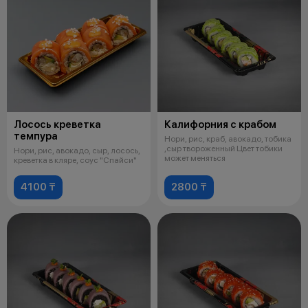
Лосось креветка
Калифорния с крабом
темпура
Нори, рис, краб, авокадо, тобика
,сыр твороженный Цвет тобики
Нори, рис, авокадо, сыр, лосось,
может меняться
креветка в кляре, соус "Спайси"
4100 ₸
2800 ₸