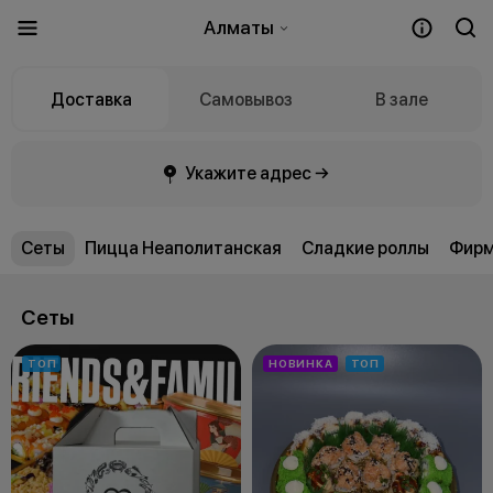
Алматы
Доставка
Самовывоз
В зале
Укажите адрес →
Сеты
Пицца Неаполитанская
Сладкие роллы
Фирм
Сеты
ТОП
НОВИНКА
ТОП