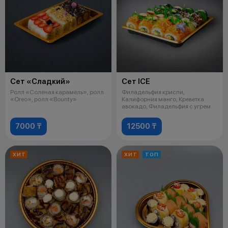
Сет «Сладкий»
Сет ICE
Ролл «Соленая карамель», ролл
Филадельфия криспи,
«Oreo», ролл «Bounty»
Калифорния манго, Креветка
авокадо, Филадельфия с угрем
7000 ₸
12500 ₸
ХИТ
ХИТ
ТОП