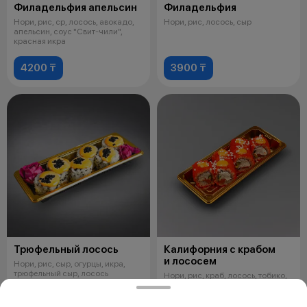
Филадельфия апельсин
Филадельфия
Нори, рис, ср, лосось, авокадо,
Нори, рис, лосось, сыр
апельсин, соус "Свит-чили",
красная икра
4200 ₸
3900 ₸
Трюфельный лосось
Калифорния с крабом
и лососем
Нори, рис, сыр, огурцы, икра,
трюфельный сыр, лосось
Нори, рис, краб, лосось, тобико,
сыр твороженный, авакадо (цвет
может меняться)