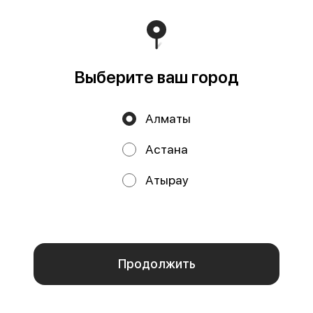
2800 ₸
3400 ₸
Выберите ваш город
Алматы
Астана
Атырау
Филадельфия с авокадо
и огурцом
Мы используем куки.
Пользуясь сайтом, вы даёте согласие на
Нори, рис, лосось, огурцы,
обработку файлов cookie вашего браузера и использование
авокадо, сыр
аналитических сервисов согласно нашей
политике
конфиденциальности
.
4200 ₸
ОК
Запеченные и жаренные