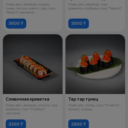
Нори, рис, авокадо, огурец,
Нори, рис, авокадо, сыр,
тунец, лосось, манго, сыр, соус
креветка, клубника, соус "Манго"
"Манго", миндаль
3600 ₸
3000 ₸
Сливочная креветка
Тар тар тунец
Нори, рис, авокадо, лосось, сыр,
Нори, рис, тунец, соус "Спайси",
креветка, соус "Спайси",
кунжут, огурцы
хрустики
3300 ₸
2900 ₸