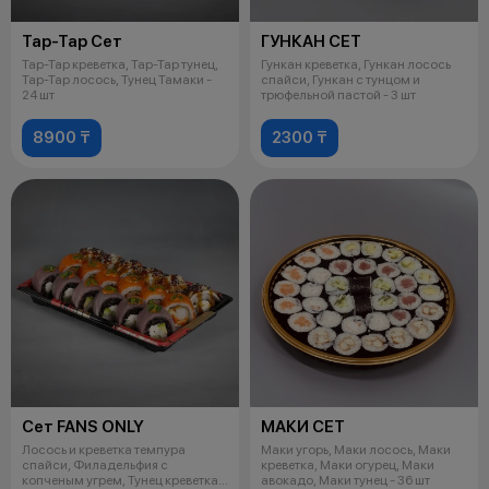
Тар-Тар Сет
ГУНКАН СЕТ
Тар-Тар креветка, Тар-Тар тунец,
Гункан креветка, Гункан лосось
Тар-Тар лосось, Тунец Тамаки -
спайси, Гункан с тунцом и
24 шт
трюфельной пастой - 3 шт
8900 ₸
2300 ₸
Сет FANS ONLY
МАКИ СЕТ
Лосось и креветка темпура
Маки угорь, Маки лосось, Маки
спайси, Филадельфия с
креветка, Маки огурец, Маки
копченым угрем, Тунец креветка
авокадо, Маки тунец - 36 шт