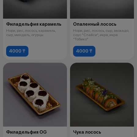
Филадельфия карамель
Опаленный лосось
Нори, рис, лосось, карамель,
Нори, рис, лосось, сыр, авокадо,
сыр, миндаль, огурцы
соус "Спайси", икра, икра
"Тобико"
4000 ₸
4000 ₸
Филадельфия OG
Чука лосось