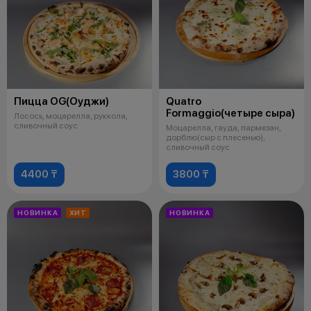
Пицца OG(Оуджи)
Quatro
Formaggio(четыре сыра)
Лосось, моцарелла, руккола,
сливочный соус
Моцарелла, гауда, пармезан,
дорблю(сыр с плесенью),
сливочный соус
4400 ₸
3800 ₸
НОВИНКА
ХИТ
НОВИНКА