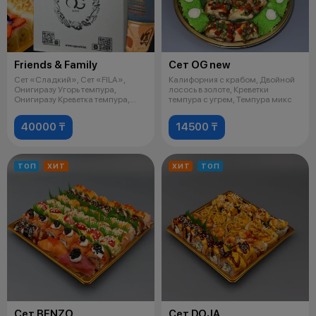
Friends & Family
Сет OG new
Сет «Сладкий», Сет «FILA»,
Калифорния с крабом, Двойной
Онигиразу Угорь темпура,
лосось в золоте, Креветки
Онигиразу Креветка темпура,
темпура с угрем, Темпура микс
Наггетсы 1
40000 ₸
14500 ₸
ТОП
ХИТ
ХИТ
ТОП
Сет BENZO
Сет DOJA