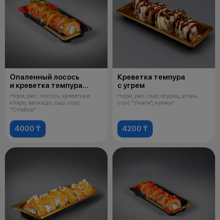
Опаленный лосось
Креветка темпура
и креветка темпура
с угрем
спайси
Нори, рис, лосось, креветка в
Нори, рис, сыр, огурец, угорь,
кляре, авокадо, сыр, соус
соус "Унаги", кунжут
"Спайси"
4000 ₸
4200 ₸