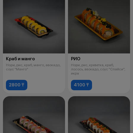
Краб и манго
РИО
Нори, рис, краб, манго, авокадо,
Нори, рис, креветка, краб,
соус "Манго"
лосось, авокадо, соус "Спайси",
икра
2800 ₸
4100 ₸