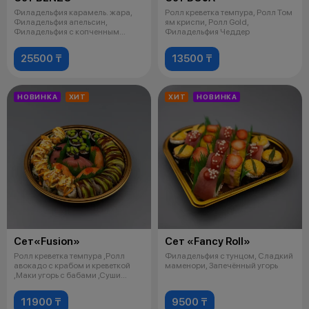
Филадельфия карамель. жара,
Ролл креветка темпура, Ролл Том
Филадельфия апельсин,
ям криспи, Ролл Gold,
Филадельфия с копченным
Филадельфия Чеддер
угрем, Сливочная
25500 ₸
13500 ₸
НОВИНКА
ХИТ
ХИТ
НОВИНКА
Сет«Fusion»
Сет «Fancy Roll»
Ролл креветка темпура ,Ролл
Филадельфия с тунцом, Сладкий
авокадо с крабом и креветкой
маменори, Запечённый угорь
,Маки угорь с бабами ,Суши
лосось
11900 ₸
9500 ₸