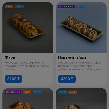
ХИТ
ТОП
НОВИНКА
ТОП
Жара
Поцелуй гейши
Нори, рис, тунец, сыр, манго,
Лосось опаленный, сыр, огурцы,
авокадо, соус "Манго", рисовые
нори, рис, соус спайси с
шарики
добавлением икры тобико, унаги,
ку
3200 ₸
4200 ₸
НОВИНКА
ХИТ
ТОП
ТОП
ХИТ