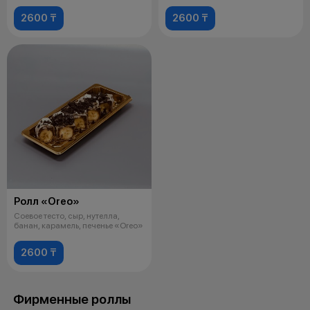
2600 ₸
2600 ₸
Ролл «Oreo»
Соевое тесто, сыр, нутелла,
банан, карамель, печенье «Oreo»
2600 ₸
Фирменные роллы