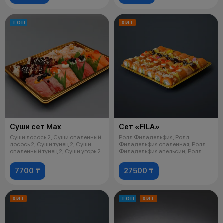
ТОП
ХИТ
Суши сет Max
Сет «FILA»
Суши лосось 2, Суши опаленный
Ролл Филадельфия, Ролл
лосось 2, Суши тунец 2, Суши
Филадельфия опаленная, Ролл
опаленный тунец 2, Суши угорь 2
Филадельфия апельсин, Ролл
Филадельфия
7700 ₸
27500 ₸
ХИТ
ТОП
ХИТ