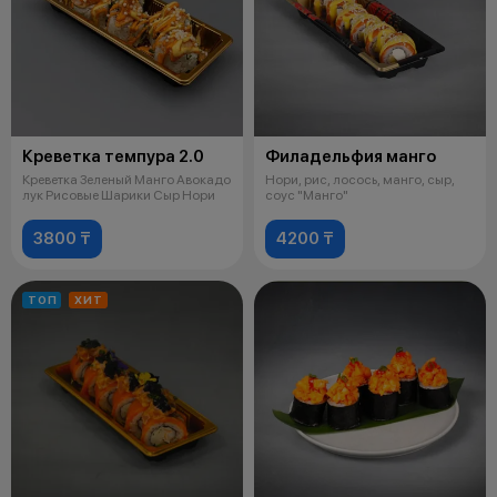
Креветка темпура 2.0
Филадельфия манго
Креветка Зеленый Манго Авокадо
Нори, рис, лосось, манго, сыр,
лук Рисовые Шарики Сыр Нори
соус "Манго"
3800 ₸
4200 ₸
ТОП
ХИТ