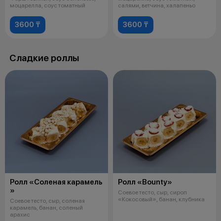
моцарелла, соус томатный
салями, ветчина, халапеньо
3600 ₸
3600 ₸
Сладкие роллы
Ролл «Соленая карамель
Ролл «Bounty»
»
Соевое тесто, сыр, сироп
«Кокосовый», банан, клубника
Соевое тесто, сыр, соленая
карамель, банан, соленый
арахис