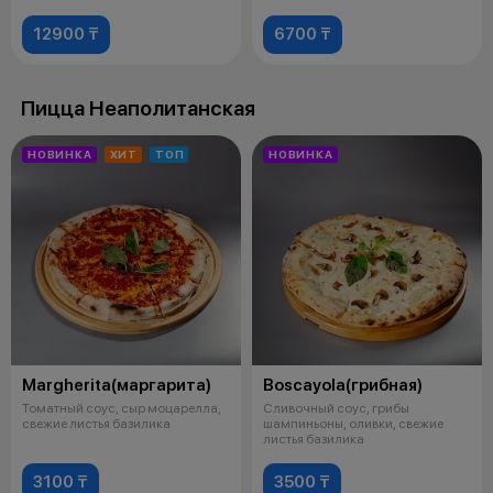
спайси Цве
12900 ₸
6700 ₸
Пицца Неаполитанская
НОВИНКА
ХИТ
ТОП
НОВИНКА
Margherita(маргарита)
Boscayola(грибная)
Томатный соус, сыр моцарелла,
Сливочный соус, грибы
свежие листья базилика
шампиньоны, оливки, свежие
листья базилика
3100 ₸
3500 ₸