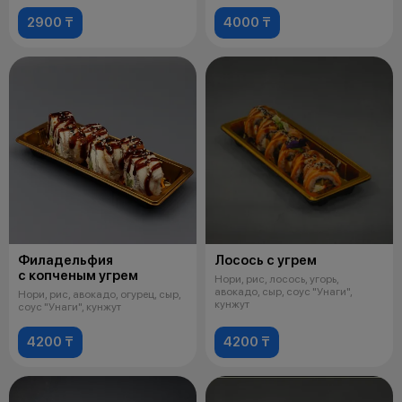
тобики
2900 ₸
4000 ₸
Филадельфия
Лосось с угрем
с копченым угрем
Нори, рис, лосось, угорь,
авокадо, сыр, соус "Унаги",
Нори, рис, авокадо, огурец, сыр,
кунжут
соус "Унаги", кунжут
4200 ₸
4200 ₸