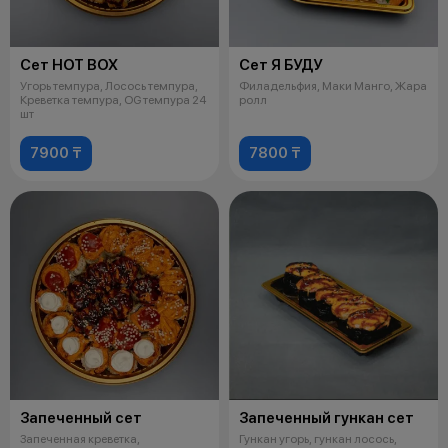
Сет HOT BOX
Сет Я БУДУ
Угорь темпура, Лосось темпура,
Филадельфия, Маки Манго, Жара
Креветка темпура, OG темпура 24
ролл
шт
7900 ₸
7800 ₸
Запеченный сет
Запеченный гункан сет
Запеченная креветка,
Гункан угорь, гункан лосось,