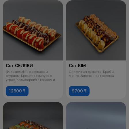
Сет СЕЛЯВИ
Сет KIM
Филадельфия с авокадо и
Сливочная креветка, Краб и
огурцом, Креветка темпура с
манго, Запеченная креветка
угрем, Калифорния с крабом и
манго
12500 ₸
9700 ₸