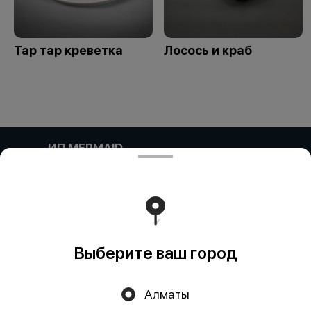
Тар тар креветка
Лосось и краб
ИП MERMAID
Компания: ИП MERMAID Адрес: Казахстан, Алматы,
Улица Навои, 39 блок 11 БИН (ИИН): 931124401352
Банк: АО "Kaspi Bank" КБе: 19 БИК: CASPKZKA Номер
счёта: KZ80722S000026935399
Работает на эффективном ядре
Foodpicásso
ver. 3.2
Выберите ваш город
Политика конфиденциальности
Алматы
Публичная оферта