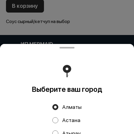
В корзину
Соус сырный/кетчуп на выбор
ИП MERMAID
Компания: ИП MERMAID Адрес: Казахстан, Алматы,
Улица Навои, 39 блок 11 БИН (ИИН): 931124401352
Банк: АО "Kaspi Bank" КБе: 19 БИК: CASPKZKA Номер
счёта: KZ80722S000026935399
Работает на эффективном ядре
Foodpicásso
ver. 3.2
Выберите ваш город
Политика конфиденциальности
Алматы
Публичная оферта
Астана
Акции, скидки, кэшбэк − в нашем приложении!
Атырау