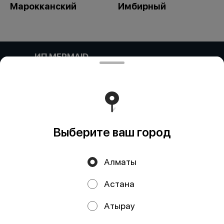
Марокканский
Имбирный
ИП MERMAID
Компания: ИП MERMAID Адрес: Казахстан, Алматы,
Улица Навои, 39 блок 11 БИН (ИИН): 931124401352
Банк: АО "Kaspi Bank" КБе: 19 БИК: CASPKZKA Номер
счёта: KZ80722S000026935399
Работает на эффективном ядре
Foodpicásso
ver. 3.2
Выберите ваш город
Политика конфиденциальности
Алматы
Публичная оферта
Астана
Акции, скидки, кэшбэк − в нашем приложении!
Атырау