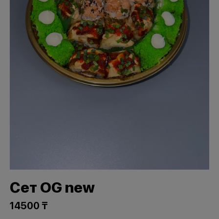
Сет OG new
14500 ₸