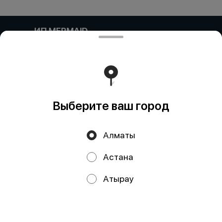
ИП MERMAID
Компания: ИП MERMAID Адрес: Казахстан, Алматы,
Улица Навои, 39 блок 11 БИН (ИИН): 931124401352
Банк: АО "Kaspi Bank" КБе: 19 БИК: CASPKZKA Номер
счёта: KZ80722S000026935399
Работает на эффективном ядре
Foodpicásso
ver. 3.2
Выберите ваш город
Политика конфиденциальности
Алматы
Публичная оферта
Астана
Акции, скидки, кэшбэк − в нашем приложении!
Атырау
Мы используем куки.
Пользуясь сайтом, вы даёте согласие на
обработку файлов cookie вашего браузера и использование