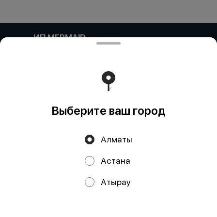
ИП MERMAID
Компания: ИП MERMAID Адрес: Казахстан, Алматы,
Улица Навои, 39 блок 11 БИН (ИИН): 931124401352
Банк: АО "Kaspi Bank" КБе: 19 БИК: CASPKZKA Номер
счёта: KZ80722S000026935399
Работает на эффективном ядре
Foodpicásso
ver. 3.2
Выберите ваш город
Политика конфиденциальности
Алматы
Публичная оферта
Астана
Акции, скидки, кэшбэк − в нашем приложении!
Атырау
Мы используем куки.
Пользуясь сайтом, вы даёте согласие на