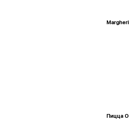
Margher
Пицца O