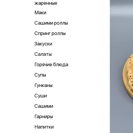
жаренные
Маки
Сашими роллы
Спринг роллы
Закуски
Салаты
Горячие блюда
Супы
Гунканы
Суши
Сашими
Гарниры
Напитки