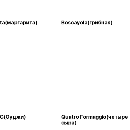
ita(маргарита)
Boscayola(грибная)
G(Оуджи)
Quatro Formaggio(четыре
сыра)