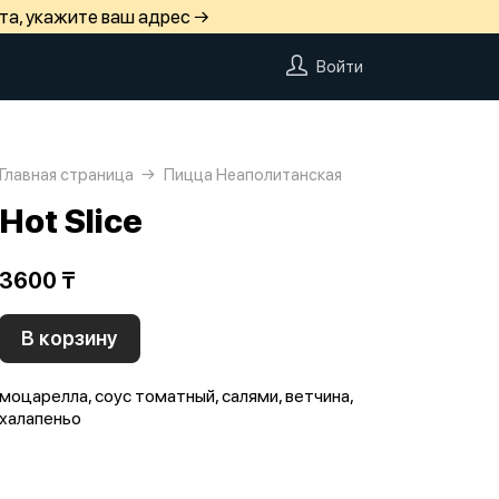
та, укажите ваш адрес →
Войти
Главная страница
Пицца Неаполитанская
Hot Slice
3600 ₸
В корзину
моцарелла, соус томатный, салями, ветчина,
халапеньо