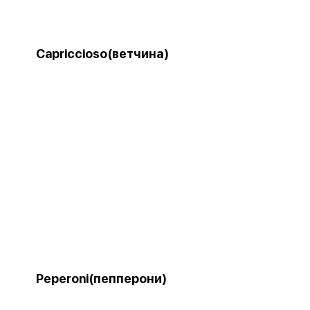
Capriccioso(ветчина)
Peperoni(пепперони)