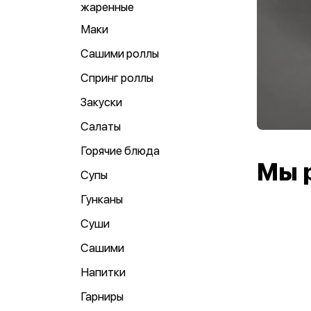
жаренные
Маки
Сашими роллы
Спринг роллы
Закуски
Салаты
Горячие блюда
Мы 
Супы
Гунканы
Суши
Сашими
Напитки
Гарниры