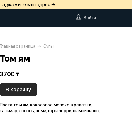
та, укажите ваш адрес →
Войти
Главная страница
Супы
Том ям
3700 ₸
В корзину
Паста том ям, кокосовое молоко, креветки,
кальмар, лосось, помидоры черри, шампиньоны,