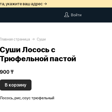
та, укажите ваш адрес →
Войти
Главная страница
Суши
Суши Лосось с
Трюфельной пастой
900 ₸
В корзину
Лосось, рис, соус трюфельный