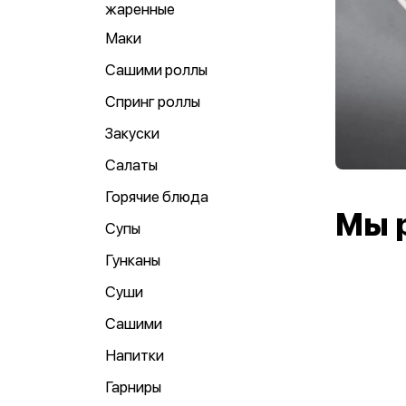
жаренные
Маки
Сашими роллы
Спринг роллы
Закуски
Салаты
Горячие блюда
Мы 
Супы
Гунканы
Суши
Сашими
Напитки
Гарниры