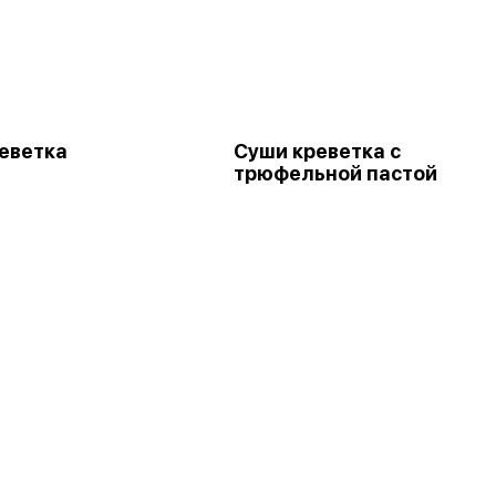
еветка
Суши креветка с
трюфельной пастой