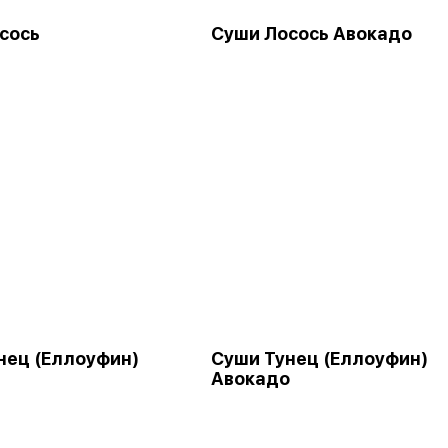
сось
Суши Лосось Авокадо
нец (Еллоуфин)
Суши Тунец (Еллоуфин)
Авокадо