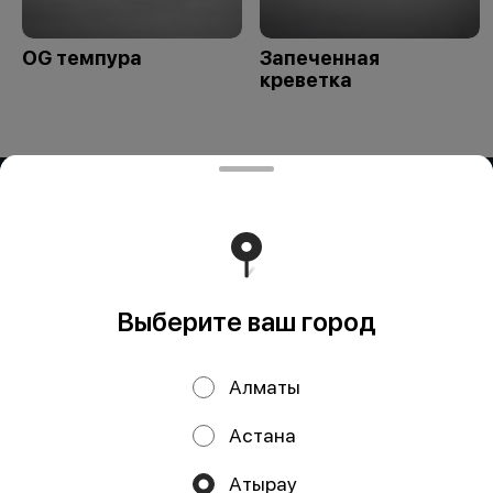
OG темпура
Запеченная
креветка
ИП OG BUSINESS
Компания: ИП OG BUSINESS Адрес: Казахстан, Алматы,
Жетису 2 дом 42а БИН (ИИН): 931124401352 Банк: АО
"Kaspi Bank" КБе: 19 БИК: CASPKZKA Номер счёта:
KZ80722S000026935399
Работает на эффективном ядре
Foodpicásso
ver. 3.2
Выберите ваш город
Политика конфиденциальности
Алматы
Публичная оферта
Астана
Акции, скидки, кэшбэк − в нашем приложении!
Атырау