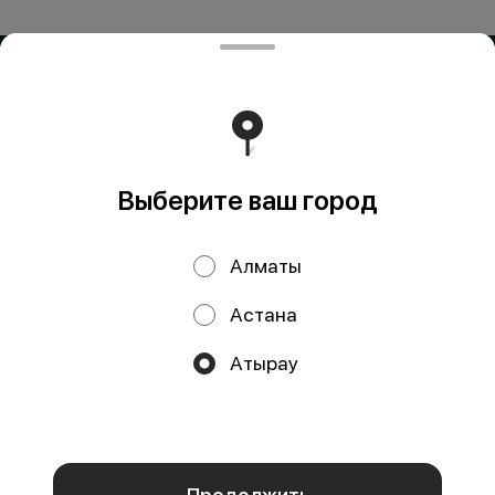
ИП OG BUSINESS
Компания: ИП OG BUSINESS Адрес: Казахстан, Алматы,
Жетису 2 дом 42а БИН (ИИН): 931124401352 Банк: АО
"Kaspi Bank" КБе: 19 БИК: CASPKZKA Номер счёта:
KZ80722S000026935399
Работает на эффективном ядре
Foodpicásso
ver. 3.2
Выберите ваш город
Политика конфиденциальности
Алматы
Публичная оферта
Астана
Акции, скидки, кэшбэк − в нашем приложении!
Атырау
Мы используем куки.
Пользуясь сайтом, вы даёте согласие на
обработку файлов cookie вашего браузера и использование
аналитических сервисов согласно нашей
политике
конфиденциальности
.