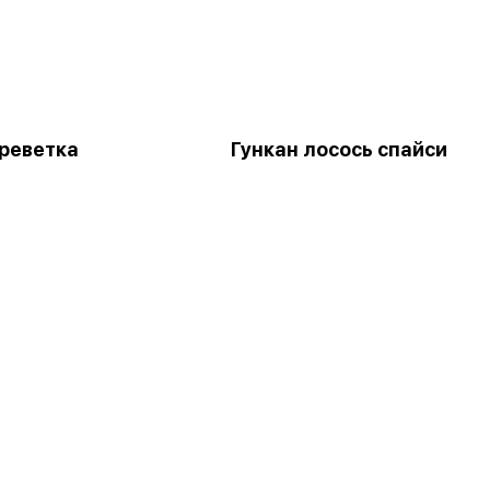
креветка
Гункан лосось спайси