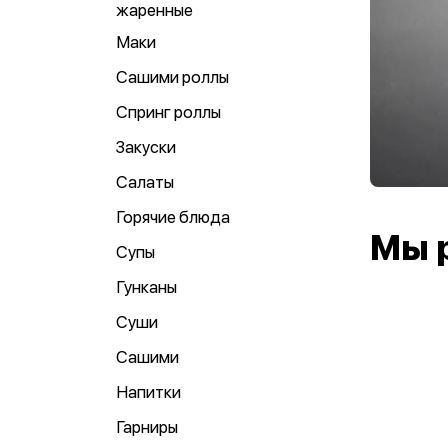
жаренные
Маки
Сашими роллы
Спринг роллы
Закуски
Салаты
Горячие блюда
Мы 
Супы
Гунканы
Суши
Сашими
Напитки
Гарниры