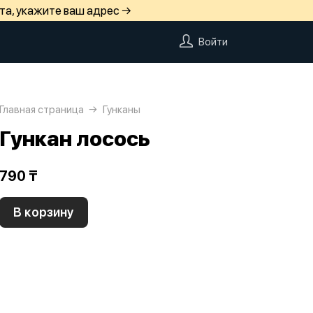
та, укажите ваш адрес →
Войти
Главная страница
Гунканы
Гункан лосось
790 ₸
В корзину