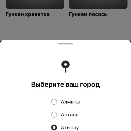
Гункан креветка
Гункан лосось
ИП OG BUSINESS
Компания: ИП OG BUSINESS Адрес: Казахстан, Алматы,
Жетису 2 дом 42а БИН (ИИН): 931124401352 Банк: АО
"Kaspi Bank" КБе: 19 БИК: CASPKZKA Номер счёта:
KZ80722S000026935399
Работает на эффективном ядре
Foodpicásso
ver. 3.2
Выберите ваш город
Политика конфиденциальности
Алматы
Публичная оферта
Астана
Акции, скидки, кэшбэк − в нашем приложении!
Атырау