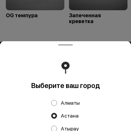
OG темпура
Запеченная
креветка
ИП OG BUSINESS
Компания: ИП OG BUSINESS Адрес: Казахстан, Алматы,
УЛИЦА ЗАРАПА ТЕМИРБЕКОВА, дом 51 БИН (ИИН):
950324351429 Банк: АО "Kaspi Bank" КБе: 19 БИК:
CASPKZKA Номер счёта: KZ23722S000016451986
Работает на эффективном ядре
Foodpicásso
ver. 3.2
Выберите ваш город
Политика конфиденциальности
Алматы
Публичная оферта
Астана
Акции, скидки, кэшбэк − в нашем приложении!
Атырау