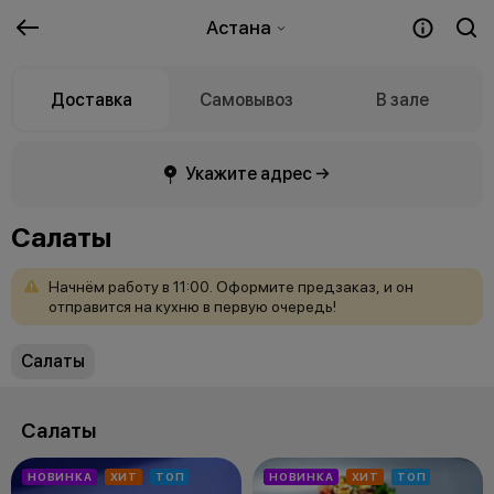
Астана
Доставка
Самовывоз
В зале
Укажите адрес →
Салаты
Начнём
работу
в
11:00.
Оформите
предзаказ,
и
он
отправится
на
кухню
в
первую
очередь!
Салаты
Салаты
НОВИНКА
ХИТ
ТОП
НОВИНКА
ХИТ
ТОП