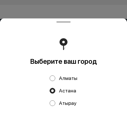
ИП OG BUSINESS
Компания: ИП OG BUSINESS Адрес: Казахстан, Алматы,
УЛИЦА ЗАРАПА ТЕМИРБЕКОВА, дом 51 БИН (ИИН):
950324351429 Банк: АО "Kaspi Bank" КБе: 19 БИК:
CASPKZKA Номер счёта: KZ23722S000016451986
Работает на эффективном ядре
Foodpicásso
ver. 3.2
Выберите ваш город
Политика конфиденциальности
Алматы
Публичная оферта
Астана
Акции, скидки, кэшбэк − в нашем приложении!
Атырау
Мы используем куки.
Пользуясь сайтом, вы даёте согласие на
обработку файлов cookie вашего браузера и использование