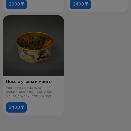
2600 ₸
2400 ₸
Поке с угрем и манго
Рис, огурцы, кукуруза, лист
салата, авокадо, чука, угорь,
манго, соус "Унаги", кунжут
2400 ₸