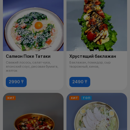
Салмон Поке Татаки
Хрустящий баклажан
Свежий лосось, салат чука,
Баклажан, помидор, сыр
японский соус, рисовая бумага,
творожный, кинза,
желток
2990 ₸
2490 ₸
ХИТ
ХИТ
ТОП