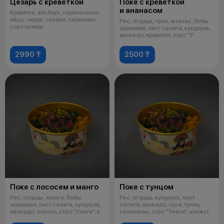
Цезарь с креветкой
Поке с креветкой
и ананасом
Креветки, айсберг, перепелиное
яйцо, черри, сухари, пармезан,
Рис, огурцы, чука, ананас, бобы
соус цезарь
эдамаме, лист салата, кукуруза,
авокадо, креветки, соус "У
2990 ₸
2500 ₸
Поке с лососем и манго
Поке с тунцом
Рис, огурцы , манго, бобы
Рис, огурцы, кукуруза, лист
эдамаме, лист салата, кукуруза,
салата, авокадо, чука, тунец,
авокадо, лосось, соус "Унаги", к
халапеньо, соус "Унаги", кунжут