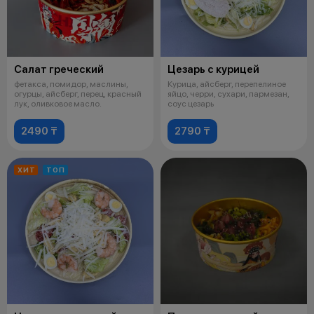
Салат греческий
Цезарь с курицей
фетакса, помидор, маслины,
Курица, айсберг, перепелиное
огурцы, айсберг, перец, красный
яйцо, черри, сухари, пармезан,
лук, оливковое масло.
соус цезарь
2490 ₸
2790 ₸
ХИТ
ТОП