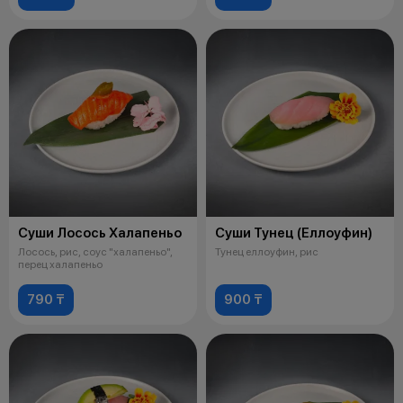
Суши Лосось Халапеньо
Суши Тунец (Еллоуфин)
Лосось, рис, соус "халапеньо",
Тунец еллоуфин, рис
перец халапеньо
790 ₸
900 ₸