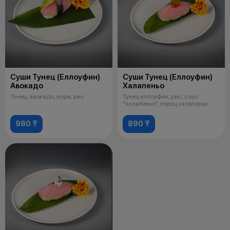
Суши Тунец (Еллоуфин)
Суши Тунец (Еллоуфин)
Авокадо
Халапеньо
Тунец, авокадо, нори, рис
Тунец еллоуфин, рис, соус
"халапеньо", перец халапеньо
980 ₸
890 ₸