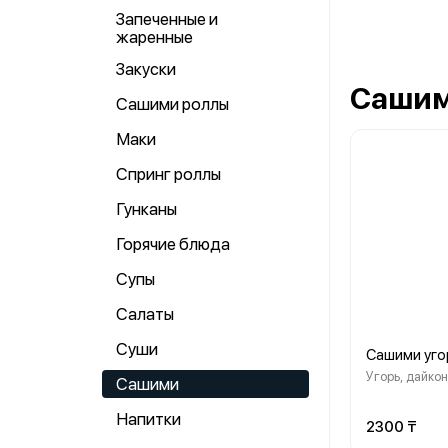
Запеченные и
жаренные
Закуски
Саши
Сашими роллы
Маки
Спринг роллы
Гунканы
Горячие блюда
Супы
Салаты
Суши
Сашими уго
Угорь, дайкон
Сашими
Напитки
2300 ₸