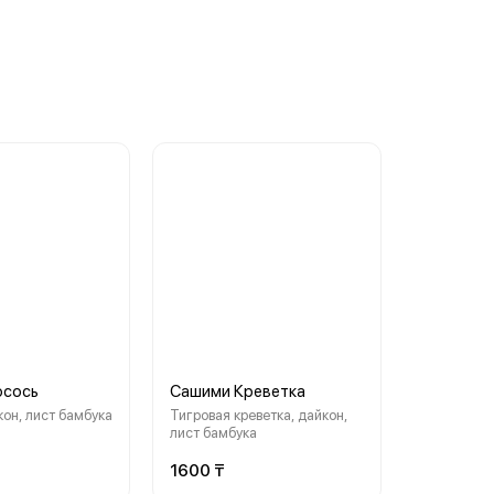
осось
Сашими Креветка
кон, лист бамбука
Тигровая креветка, дайкон,
лист бамбука
1600 ₸