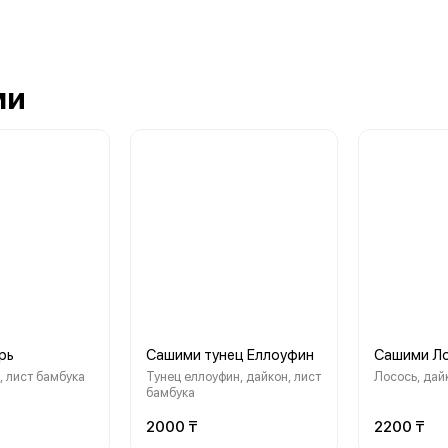
ми
рь
Сашими тунец Еллоуфин
Сашими Л
, лист бамбука
Тунец еллоуфин, дайкон, лист
Лосось, дай
бамбука
2000 ₸
2200 ₸