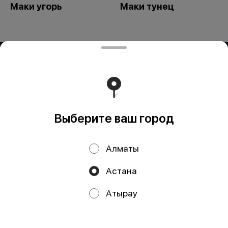
Маки угорь
Маки тунец
ИП OG BUSINESS
Компания: ИП OG BUSINESS Адрес: Казахстан, Алматы,
УЛИЦА ЗАРАПА ТЕМИРБЕКОВА, дом 51 БИН (ИИН):
950324351429 Банк: АО "Kaspi Bank" КБе: 19 БИК:
CASPKZKA Номер счёта: KZ23722S000016451986
Работает на эффективном ядре
Foodpicásso
ver. 3.2
Выберите ваш город
Политика конфиденциальности
Алматы
Публичная оферта
Астана
Акции, скидки, кэшбэк − в нашем приложении!
Атырау
Мы используем куки.
Пользуясь сайтом, вы даёте согласие на