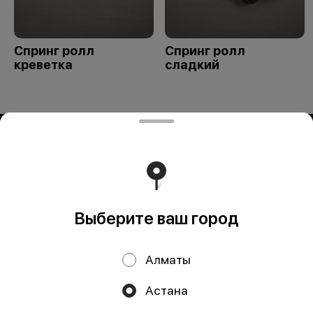
Спринг ролл
Спринг ролл
креветка
сладкий
ИП OG BUSINESS
Компания: ИП OG BUSINESS Адрес: Казахстан, Алматы,
УЛИЦА ЗАРАПА ТЕМИРБЕКОВА, дом 51 БИН (ИИН):
950324351429 Банк: АО "Kaspi Bank" КБе: 19 БИК:
CASPKZKA Номер счёта: KZ23722S000016451986
Работает на эффективном ядре
Foodpicásso
ver. 3.2
Выберите ваш город
Политика конфиденциальности
Алматы
Публичная оферта
Астана
Акции, скидки, кэшбэк − в нашем приложении!