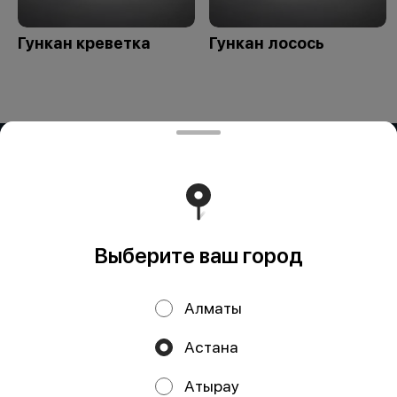
Гункан креветка
Гункан лосось
ИП OG BUSINESS
Компания: ИП OG BUSINESS Адрес: Казахстан, Алматы,
УЛИЦА ЗАРАПА ТЕМИРБЕКОВА, дом 51 БИН (ИИН):
950324351429 Банк: АО "Kaspi Bank" КБе: 19 БИК:
CASPKZKA Номер счёта: KZ23722S000016451986
Работает на эффективном ядре
Foodpicásso
ver. 3.2
Выберите ваш город
Политика конфиденциальности
Алматы
Публичная оферта
Астана
Акции, скидки, кэшбэк − в нашем приложении!
Атырау