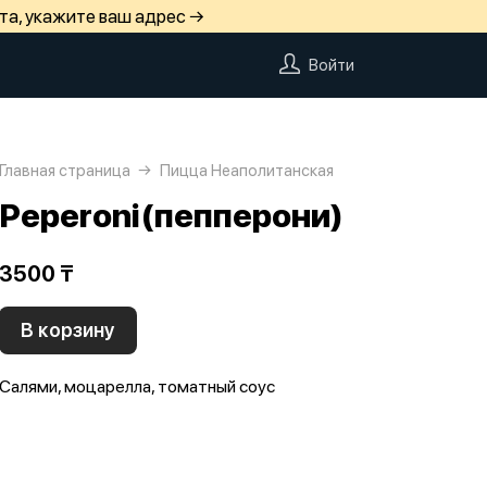
та, укажите ваш адрес →
Войти
Главная страница
Пицца Неаполитанская
Peperoni(пепперони)
3500 ₸
В корзину
Салями, моцарелла, томатный соус