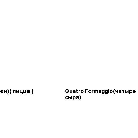
жи)( пицца )
Quatro Formaggio(четыре
сыра)