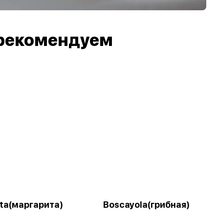
рекомендуем
ita(маргарита)
Boscayola(грибная)