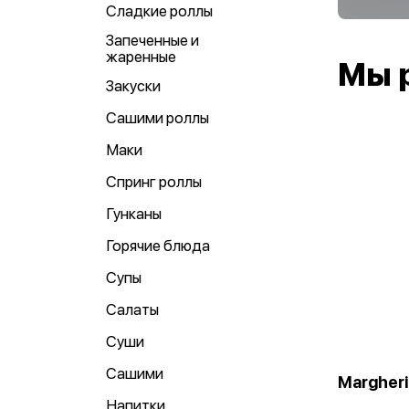
Сладкие роллы
Запеченные и
жаренные
Мы 
Закуски
Сашими роллы
Маки
Спринг роллы
Гунканы
Горячие блюда
Супы
Салаты
Суши
Сашими
Margher
Напитки