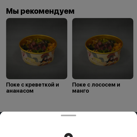
Мы рекомендуем
Поке с креветкой и
Поке с лососем и
ананасом
манго
ИП OG BUSINESS
Компания: ИП OG BUSINESS Адрес: Казахстан, Алматы,
УЛИЦА ЗАРАПА ТЕМИРБЕКОВА, дом 51 БИН (ИИН):