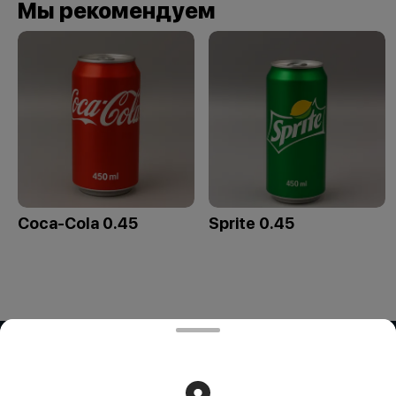
Мы рекомендуем
Coca-Cola 0.45
Sprite 0.45
ИП OG BUSINESS
Компания: ИП OG BUSINESS Адрес: Казахстан, Алматы,
УЛИЦА ЗАРАПА ТЕМИРБЕКОВА, дом 51 БИН (ИИН):