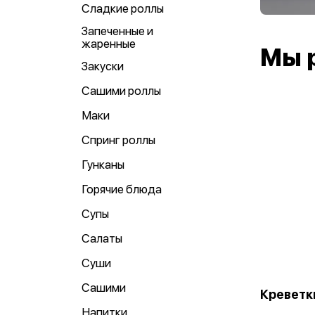
Сладкие роллы
Запеченные и
жаренные
Мы 
Закуски
Сашими роллы
Маки
Спринг роллы
Гунканы
Горячие блюда
Супы
Салаты
Суши
Сашими
Креветк
Напитки