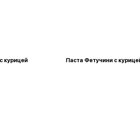
 с курицей
Паста Фетучини с курице