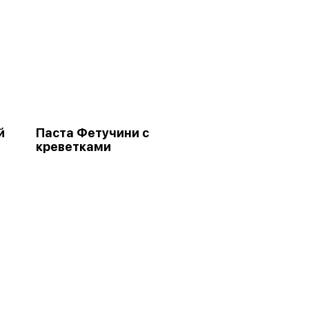
й
Паста Фетучини с
креветками