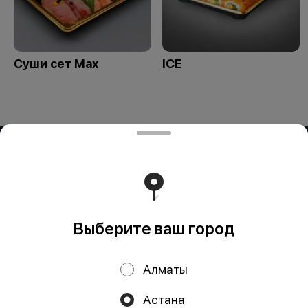
Суши сет Max
ICE
ИП OG BUSINESS
Компания: ИП OG BUSINESS Адрес: Казахстан, Алматы,
УЛИЦА ЗАРАПА ТЕМИРБЕКОВА, дом 51 БИН (ИИН):
950324351429 Банк: АО "Kaspi Bank" КБе: 19 БИК:
CASPKZKA Номер счёта: KZ23722S000016451986
Работает на эффективном ядре
Foodpicásso
ver. 3.2
Выберите ваш город
Политика конфиденциальности
Алматы
Публичная оферта
Астана