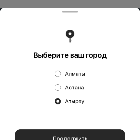
ИП OG BUSINESS
Компания: ИП OG BUSINESS Адрес: Казахстан, Алматы,
Жетису 2 дом 42а БИН (ИИН): 931124401352 Банк: АО
"Kaspi Bank" КБе: 19 БИК: CASPKZKA Номер счёта:
KZ80722S000026935399
Работает на эффективном ядре
Foodpicásso
ver. 3.2
Выберите ваш город
Политика конфиденциальности
Алматы
Публичная оферта
Астана
Акции, скидки, кэшбэк − в нашем приложении!
Атырау
Мы используем куки.
Пользуясь сайтом, вы даёте согласие на
обработку файлов cookie вашего браузера и использование
аналитических сервисов согласно нашей
политике
конфиденциальности
.