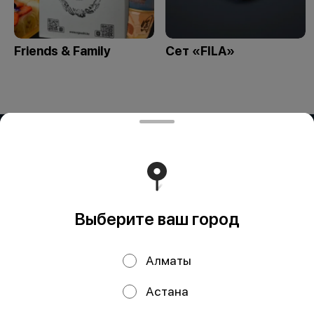
Friends & Family
Сет «FILA»
ИП OG BUSINESS
Компания: ИП OG BUSINESS Адрес: Казахстан, Алматы,
Жетису 2 дом 42а БИН (ИИН): 931124401352 Банк: АО
"Kaspi Bank" КБе: 19 БИК: CASPKZKA Номер счёта:
KZ80722S000026935399
Работает на эффективном ядре
Foodpicásso
ver. 3.2
Выберите ваш город
Политика конфиденциальности
Алматы
Публичная оферта
Астана
Акции, скидки, кэшбэк − в нашем приложении!