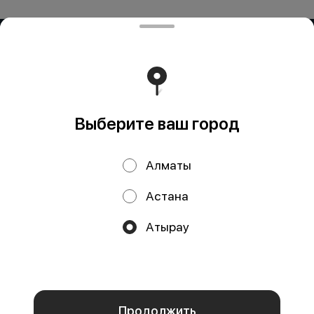
ИП OG BUSINESS
Компания: ИП OG BUSINESS Адрес: Казахстан, Алматы,
Жетису 2 дом 42а БИН (ИИН): 931124401352 Банк: АО
"Kaspi Bank" КБе: 19 БИК: CASPKZKA Номер счёта:
KZ80722S000026935399
Работает на эффективном ядре
Foodpicásso
ver. 3.2
Выберите ваш город
Политика конфиденциальности
Алматы
Публичная оферта
Астана
Акции, скидки, кэшбэк − в нашем приложении!
Атырау
Мы используем куки.
Пользуясь сайтом, вы даёте согласие на
обработку файлов cookie вашего браузера и использование
аналитических сервисов согласно нашей
политике
конфиденциальности
.