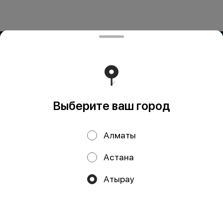
ИП OG BUSINESS
Компания: ИП OG BUSINESS Адрес: Казахстан, Алматы,
Жетису 2 дом 42а БИН (ИИН): 931124401352 Банк: АО
"Kaspi Bank" КБе: 19 БИК: CASPKZKA Номер счёта:
KZ80722S000026935399
Работает на эффективном ядре
Foodpicásso
ver. 3.2
Выберите ваш город
Политика конфиденциальности
Алматы
Публичная оферта
Астана
Акции, скидки, кэшбэк − в нашем приложении!
Атырау
Мы используем куки.
Пользуясь сайтом, вы даёте согласие на
обработку файлов cookie вашего браузера и использование