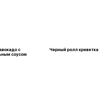
авокадо с
Черный ролл креветка
ьным соусом