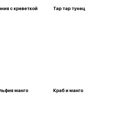
ния с креветкой
Тар тар тунец
льфия манго
Краб и манго