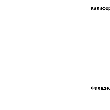
Калифор
Филаде