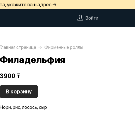
та, укажите ваш адрес →
Войти
Главная страница
Фирменные роллы
Филадельфия
3900 ₸
В корзину
Нори, рис, лосось, сыр