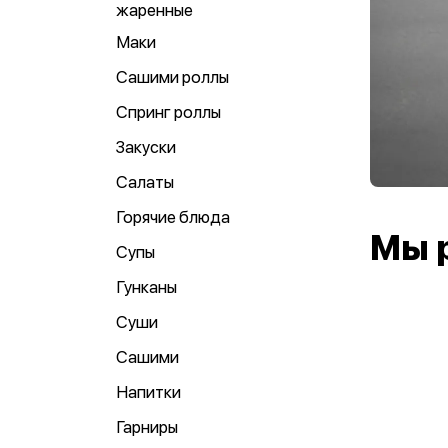
жаренные
Маки
Сашими роллы
Спринг роллы
Закуски
Салаты
Горячие блюда
Мы 
Супы
Гунканы
Суши
Сашими
Напитки
Гарниры