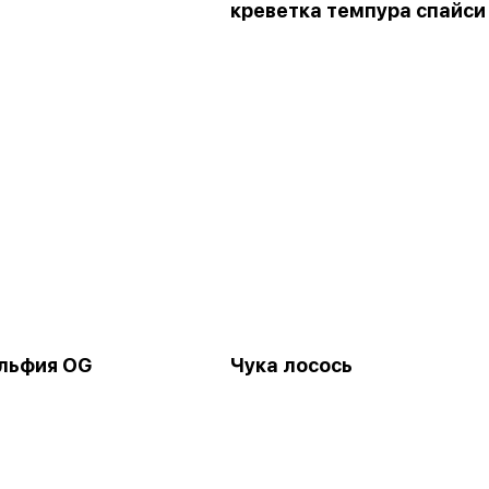
креветка темпура спайси
льфия OG
Чука лосось