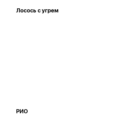
Лосось с угрем
РИО