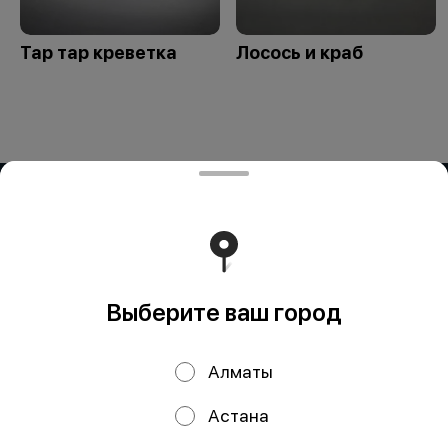
Тар тар креветка
Лосось и краб
ИП OG BUSINESS
Компания: ИП OG BUSINESS Адрес: Казахстан, Алматы,
Жетису 2 дом 42а БИН (ИИН): 931124401352 Банк: АО
"Kaspi Bank" КБе: 19 БИК: CASPKZKA Номер счёта:
KZ80722S000026935399
Работает на эффективном ядре
Foodpicásso
ver. 3.2
Выберите ваш город
Политика конфиденциальности
Алматы
Публичная оферта
Астана
Акции, скидки, кэшбэк − в нашем приложении!