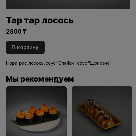
Тар тар лосось
2800 ₸
В корзину
Нори, рис, лосось, соус "Спайси", соус "Шрирача"
Мы рекомендуем