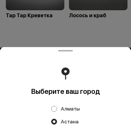
Тар Тар Креветка
Лосось и краб
ИП OG BUSINESS
Компания: ИП OG BUSINESS Адрес: Казахстан, Алматы,
УЛИЦА ЗАРАПА ТЕМИРБЕКОВА, дом 51 БИН (ИИН):
950324351429 Банк: АО "Kaspi Bank" КБе: 19 БИК:
CASPKZKA Номер счёта: KZ23722S000016451986
Работает на эффективном ядре
Foodpicásso
ver. 3.2
Выберите ваш город
Политика конфиденциальности
Алматы
Публичная оферта
Астана
Акции, скидки, кэшбэк − в нашем приложении!