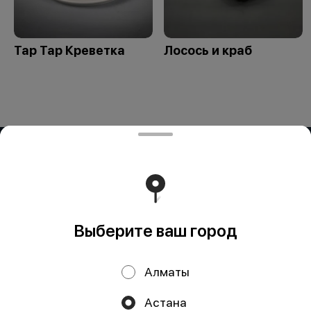
Тар Тар Креветка
Лосось и краб
ИП OG BUSINESS
Компания: ИП OG BUSINESS Адрес: Казахстан, Алматы,
УЛИЦА ЗАРАПА ТЕМИРБЕКОВА, дом 51 БИН (ИИН):
950324351429 Банк: АО "Kaspi Bank" КБе: 19 БИК:
CASPKZKA Номер счёта: KZ23722S000016451986
Работает на эффективном ядре
Foodpicásso
ver. 3.2
Выберите ваш город
Политика конфиденциальности
Алматы
Публичная оферта
Астана