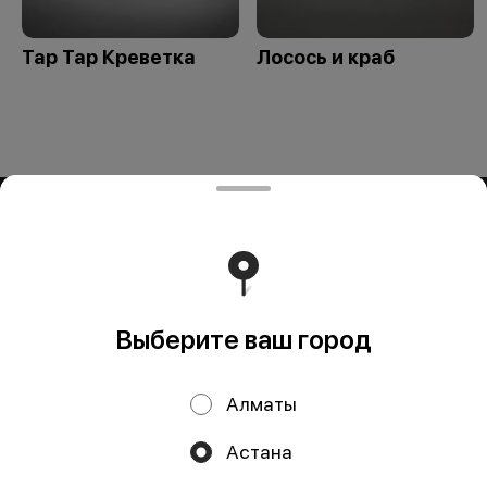
Тар Тар Креветка
Лосось и краб
ИП OG BUSINESS
Компания: ИП OG BUSINESS Адрес: Казахстан, Алматы,
УЛИЦА ЗАРАПА ТЕМИРБЕКОВА, дом 51 БИН (ИИН):
950324351429 Банк: АО "Kaspi Bank" КБе: 19 БИК:
CASPKZKA Номер счёта: KZ23722S000016451986
Работает на эффективном ядре
Foodpicásso
ver. 3.2
Выберите ваш город
Политика конфиденциальности
Алматы
Публичная оферта
Астана
Акции, скидки, кэшбэк − в нашем приложении!